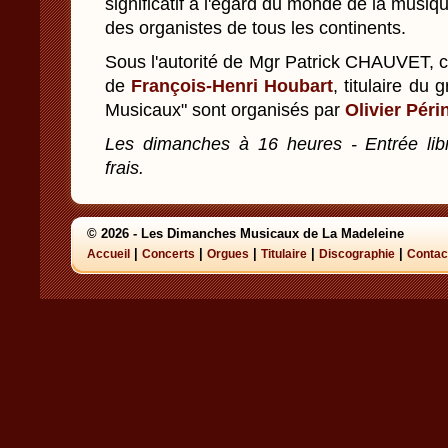
significatif à l'égard du monde de la musiq
des organistes de tous les continents.
Sous l'autorité de Mgr Patrick CHAUVET, cu
de
François-Henri Houbart
, titulaire du
Musicaux" sont organisés par
Olivier Péri
Les dimanches à 16 heures - Entrée libre
frais.
© 2026 - Les Dimanches Musicaux de La Madeleine
|
|
|
|
|
Accueil
Concerts
Orgues
Titulaire
Discographie
Contac