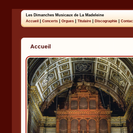
Les Dimanches Musicaux de La Madeleine
|
|
|
|
|
Accueil
Concerts
Orgues
Titulaire
Discographie
Contac
Accueil