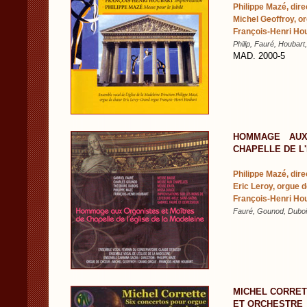
Philippe Mazé, dire
Michel Geoffroy, o
François-Henri Hou
Philip, Fauré, Houbar
MAD. 2000-5
HOMMAGE AUX
CHAPELLE DE L
Philippe Mazé, dire
Eric Leroy, orgue 
François-Henri Hou
Fauré, Gounod, Duboi
MICHEL CORRET
ET ORCHESTRE