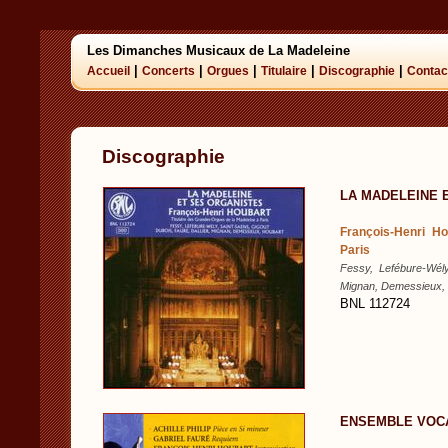
Les Dimanches Musicaux de La Madeleine
|
|
|
|
|
Accueil
Concerts
Orgues
Titulaire
Discographie
Contac
Discographie
LA MADELEINE 
François-Henri H
Paris
Fessy, Lefébure-Wély,
Mignan, Demessieux,
BNL 112724
ENSEMBLE VOCA