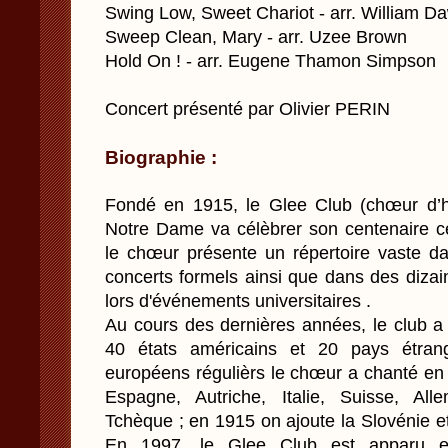
Swing Low, Sweet Chariot - arr. William D
Sweep Clean, Mary - arr. Uzee Brown
Hold On ! - arr. Eugene Thamon Simpson
Concert présenté par Olivier PERIN
Biographie :
Fondé en 1915, le Glee Club (chœur d’h
Notre Dame va célèbrer son centenaire 
le chœur présente un répertoire vaste d
concerts formels ainsi que dans des dizai
lors d'événements universitaires .
Au cours des dernières années, le club a 
40 états américains et 20 pays étran
européens régulièrs le chœur a chanté en 
Espagne, Autriche, Italie, Suisse, Al
Tchèque ; en 1915 on ajoute la Slovénie et 
En 1997, le Glee Club est apparu en