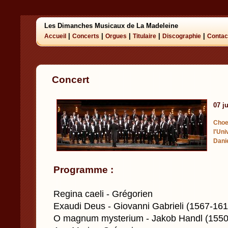
Les Dimanches Musicaux de La Madeleine
|
|
|
|
|
Accueil
Concerts
Orgues
Titulaire
Discographie
Contac
Concert
07 j
Cho
l'Un
Danie
Programme :
Regina caeli - Grégorien
Exaudi Deus - Giovanni Gabrieli (1567-161
O magnum mysterium - Jakob Handl (1550