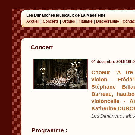
Les Dimanches Musicaux de La Madeleine
|
|
|
|
|
Accueil
Concerts
Orgues
Titulaire
Discographie
Contac
Concert
04 décembre 2016 16h0
Choeur "A Tre 
violon - Frédé
Stéphane Billa
Barreau, hautbo
violoncelle - 
Katherine DURO
Les Dimanches Music
Programme :