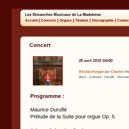
Les Dimanches Musicaux de La Madeleine
|
|
|
|
|
Accueil
Concerts
Orgues
Titulaire
Discographie
Contac
Concert
28 avril 2019 16h00
Récital d'orgue par Charles-H
Bach - Guilmant - Duruflé - Messiae
Programme :
Maurice Duruflé
Prélude de la Suite pour orgue Op. 5