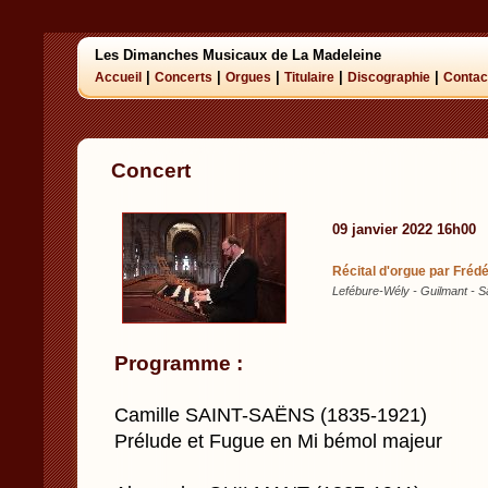
Les Dimanches Musicaux de La Madeleine
|
|
|
|
|
Accueil
Concerts
Orgues
Titulaire
Discographie
Contac
Concert
09 janvier 2022 16h00
Récital d'orgue par Fré
Lefébure-Wély - Guilmant - S
Programme :
Camille SAINT-SAËNS (1835-1921)
Prélude et Fugue en Mi bémol majeur