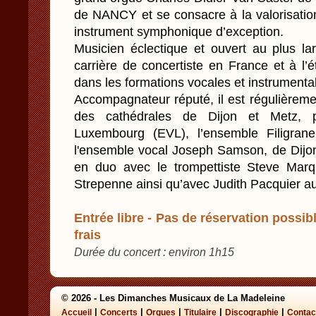
de NANCY et se consacre à la valorisatio
instrument symphonique d’exception.
Musicien éclectique et ouvert au plus la
carrière de concertiste en France et à l’é
dans les formations vocales et instrumental
Accompagnateur réputé, il est régulièrement
des cathédrales de Dijon et Metz, 
Luxembourg (EVL), l’ensemble Filigran
l'ensemble vocal Joseph Samson, de Dijon.
en duo avec le trompettiste Steve Marq
Strepenne ainsi qu’avec Judith Pacquier au
Entrée libre - Pas de réservation possibl
frais
Durée du concert : environ 1h15
© 2026 - Les Dimanches Musicaux de La Madeleine
|
|
|
|
|
Accueil
Concerts
Orgues
Titulaire
Discographie
Contac