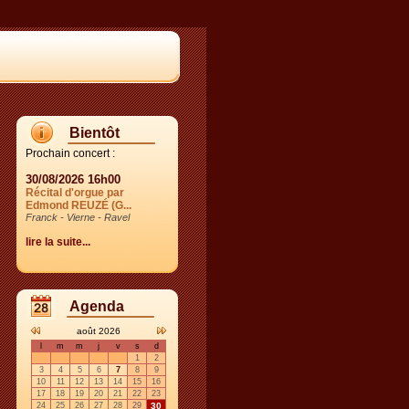
Bientôt
Prochain concert :
30/08/2026 16h00
Récital d'orgue par
Edmond REUZÉ (G...
Franck - Vierne - Ravel
lire la suite...
Agenda
août 2026
l
m
m
j
v
s
d
1
2
3
4
5
6
7
8
9
10
11
12
13
14
15
16
17
18
19
20
21
22
23
24
25
26
27
28
29
30