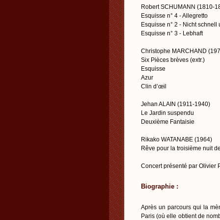
Robert SCHUMANN (1810-1
Esquisse n° 4 - Allegretto
Esquisse n° 2 - Nicht schnell
Esquisse n° 3 - Lebhaft
Christophe MARCHAND (197
Six Pièces brèves (extr.)
Esquisse
Azur
Clin d’œil
Jehan ALAIN (1911-1940)
Le Jardin suspendu
Deuxième Fantaisie
Rikako WATANABE (1964)
Rêve pour la troisième nuit d
Concert présenté par Olivier
Biographie :
Après un parcours qui la mèn
Paris (où elle obtient de nom