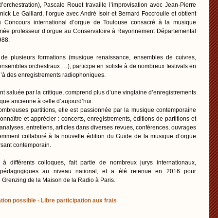
’orchestration), Pascale Rouet travaille l’improvisation avec Jean-Pierre
ick Le Gaillard, l’orgue avec André Isoir et Bernard Foccroulle et obtient
u Concours international d’orgue de Toulouse consacré à la musique
mmée professeur d’orgue au Conservatoire à Rayonnement Départemental
988.
tie de plusieurs formations (musique renaissance, ensembles de cuivres,
sembles orchestraux …), participe en soliste à de nombreux festivals en
qu’à des enregistrements radiophoniques.
t saluée par la critique, comprend plus d’une vingtaine d’enregistrements
que ancienne à celle d’aujourd’hui.
nombreuses partitions, elle est passionnée par la musique contemporaine
onnaître et apprécier : concerts, enregistrements, éditions de partitions et
alyses, entretiens, articles dans diverses revues, conférences, ouvrages
mment collaboré à la nouvelle édition du Guide de la musique d’orgue
rsant contemporain.
t à différents colloques, fait partie de nombreux jurys internationaux,
 pédagogiques au niveau national, et a été retenue en 2016 pour
 Grenzing de la Maison de la Radio à Paris.
tion possible - Libre participation aux frais