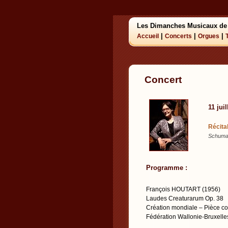
Les Dimanches Musicaux de
|
|
|
Accueil
Concerts
Orgues
Concert
11 jui
Récita
Schuman
Programme :
François HOUTART (1956)
Laudes Creaturarum Op. 38
Création mondiale – Pièce com
Fédération Wallonie-Bruxelle