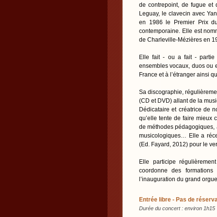
de contrepoint, de fugue et d
Leguay, le clavecin avec Yann
en 1986 le Premier Prix d
contemporaine. Elle est no
de Charleville-Mézières en 1
Elle fait - ou a fait - par
ensembles vocaux, duos ou en
France et à l’étranger ainsi 
Sa discographie, régulièremen
(CD et DVD) allant de la musi
Dédicataire et créatrice de 
qu’elle tente de faire mieux c
de méthodes pédagogiques, an
musicologiques… Elle a réce
(Ed. Fayard, 2012) pour le ve
Elle participe régulièremen
coordonne des formations
l’inauguration du grand orgue
Entrée libre - Pas de réserva
Durée du concert : environ 1h15