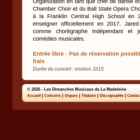
Organization en tant que chef de danse et
Chamber Choir et du Ball State Opera Chor
à la Franklin Central High School e
enseigner officiellement en 2017. Jared
comme chorégraphe indépendant et j
comédies musicales.
Entrée libre - Pas de réservation possibl
frais
Durée du concert : environ 1h15
© 2026 - Les Dimanches Musicaux de La Madeleine
|
|
|
|
|
Accueil
Concerts
Orgues
Titulaire
Discographie
Contac