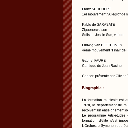
Franz SCHUBERT
1er mouvement "Allegro" de 
Pablo de SARASATE
Ziguenerweisen
Soliste : Jessie Sun, violon
Ludwig Van BEETHOVEN
4ème mouvement "Final" de 
Gabriel FAURE
Cantique de Jean Racine
Concert présenté par Olivier
Biographie :
La formation musicale est a
1978, le département de mus
reçoivent un enseignement de
Le programme Arts-études d
formation d'élite s'est i
L’Orchestre Symphonique Jos