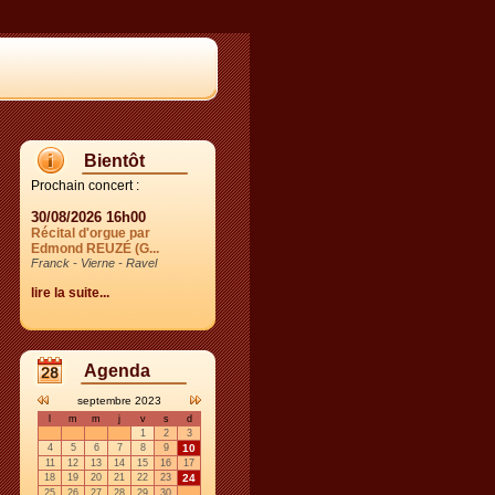
Bientôt
Prochain concert :
30/08/2026 16h00
Récital d'orgue par
Edmond REUZÉ (G...
Franck - Vierne - Ravel
lire la suite...
Agenda
septembre 2023
l
m
m
j
v
s
d
1
2
3
4
5
6
7
8
9
10
11
12
13
14
15
16
17
18
19
20
21
22
23
24
25
26
27
28
29
30