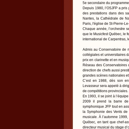
5e secondaire du programme 
Depuis 1980, l’OSJFP a pris p
des prestations dans des sa
Nantes, la Cathédrale de Na
Paris, l'église de St-Pierre-
Chaque année, l’orchestre se 
que le Musicfest Québec, le f
international de Carpentras, 
Admis au Conservatoire de 
collégiales et universitaires 
prix en clarinette et en musi
Réseau des Conservatoires d
direction de chefs aussi prest
grandes scènes nationales et
C’est en 1988, dès son en
Levasseur sera appelé à dirig
de compétitions provinciales.
En 1993, il se joint à l’équi
2009 il prend la barre de 
symphonique JFP tout en ass
la Symphonie des Vents de Mo
musicale. À l’automne 1999, i
Québec, en tant que chef-ass
directeur musical du stage d