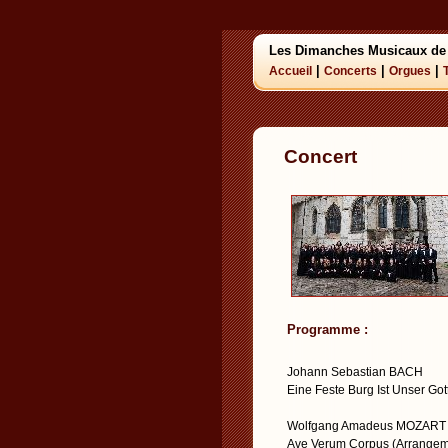
Les Dimanches Musicaux de
|
|
|
Accueil
Concerts
Orgues
Concert
Programme :
Johann Sebastian BACH
Eine Feste Burg Ist Unser Go
Wolfgang Amadeus MOZART
Ave Verum Corpus (Arrangeme