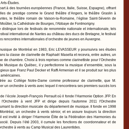
Arts-Études.
art à des tournées européennes (France, Italie, Suisse, Espagne), offrant
lles de prestige comme le Grand théâtre d’Angers, le théâtre Graslin à
ntes, le théâtre romain de Vaison-la-Romaine, l’église Saint-Séverin de
Le-Moûtier, la Cathédrale de Bourges, l'Abbaye de Fontmorigny.
distingue lors de festivals de renommée nationale et internationale, tels
estival international de Nantes au château des ducs de Bretagne, le festival
les rencontres internationales d’orchestre de jeunes en Auvergne.
musique de Montréal en 1983, Eric LEVASSEUR y poursuivra ses études
dans la classe de clarinette de Raphaël Masella et recevra, entre autres, un
que de chambre. Choisi à trois reprises comme clarinettiste pour l’Orchestre
e Musique du Québec, il y perfectionne la musique d’ensemble, sous la
igieux que Franz Paul Decker et Raffi Armenian et il se produit sur les plus
 américaines.
trée au Collège Notre-Dame comme professeur de clarinette, que M.
er un orchestre à vents avec lequel il rencontrera ses premiers succès lors
pe de l’école Joseph-François Perrault où il fonde l’Harmonie Option JFP. En
l'Orchestre à vent JFP et dirige depuis l'automne 2011 l'Orchestre
umant la direction musicale du département de musique. Il fonde en 1998
ntréal, un orchestre à vents sénior, et en assure toujours la direction
l est invité à diriger l’Harmonie Élite de la Fédération des Harmonies du
ocié. Depuis l’été 2003, il cumule les fonctions de coordonnateur et de
’orchestre à vents au Camp Musical des Laurentides.