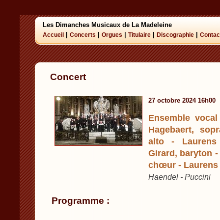
Les Dimanches Musicaux de La Madeleine
|
|
|
|
|
Accueil
Concerts
Orgues
Titulaire
Discographie
Contac
Concert
27 octobre 2024 16h00
Ensemble vocal
Hagebaert, sopr
alto - Laurens
Girard, baryton -
chœur - Laurens 
Haendel - Puccini
Programme :