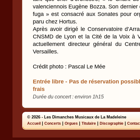
valenciennois Eugène Bozza. Son dernier d
fuga » est consacré aux Sonates pour o
paru chez Hortus.
Après avoir dirigé le Conservatoire d’Arr
CNSMD de Lyon et la Cité de la Voix à V
actuellement directeur général du Cen
Versailles.
Crédit photo : Pascal Le Mée
Entrée libre - Pas de réservation possibl
frais
Durée du concert : environ 1h15
© 2026 - Les Dimanches Musicaux de La Madeleine
|
|
|
|
|
Accueil
Concerts
Orgues
Titulaire
Discographie
Contac