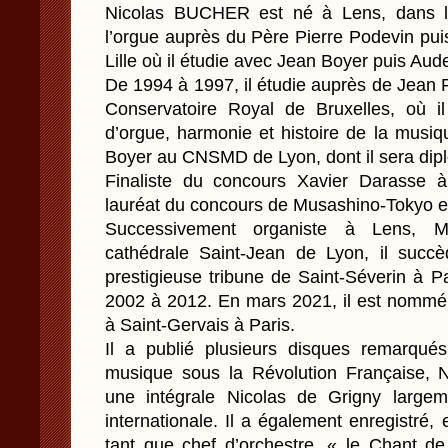
Nicolas BUCHER est né à Lens, dans le
l’orgue auprès du Père Pierre Podevin pui
Lille où il étudie avec Jean Boyer puis Au
De 1994 à 1997, il étudie auprès de Jean 
Conservatoire Royal de Bruxelles, où il
d’orgue, harmonie et histoire de la musiq
Boyer au CNSMD de Lyon, dont il sera dipl
Finaliste du concours Xavier Darasse à
lauréat du concours de Musashino-Tokyo e
Successivement organiste à Lens, M
cathédrale Saint-Jean de Lyon, il succ
prestigieuse tribune de Saint-Séverin à Pa
2002 à 2012. En mars 2021, il est nommé 
à Saint-Gervais à Paris.
Il a publié plusieurs disques remarqué
musique sous la Révolution Française, 
une intégrale Nicolas de Grigny largem
internationale. Il a également enregistré
tant que chef d’orchestre, « le Chant d