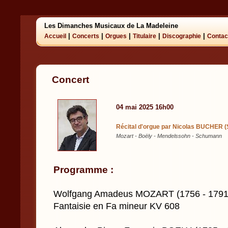
Les Dimanches Musicaux de La Madeleine
|
|
|
|
|
Accueil
Concerts
Orgues
Titulaire
Discographie
Contac
Concert
04 mai 2025 16h00
Récital d'orgue par Nicolas BUCHER (S
Mozart - Boëly - Mendelssohn - Schumann
Programme :
Wolfgang Amadeus MOZART (1756 - 1791
Fantaisie en Fa mineur KV 608