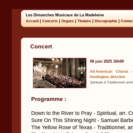
Les Dimanches Musicaux de La Madeleine
|
|
|
|
|
Accueil
Concerts
Orgues
Titulaire
Discographie
Contac
Concert
08 juin 2025 16h00
All-American Chorus 
Huntington, direction
Spirituals & Traditionnels amé
Programme :
Down to the River to Pray - Spiritual, arr. C
Sure On This Shining Night - Samuel Barb
The Yellow Rose of Texas - Traditionnel, a