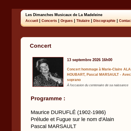
Les Dimanches Musicaux de La Madeleine
|
|
|
|
|
Accueil
Concerts
Orgues
Titulaire
Discographie
Contac
Concert
13 septembre 2026 16h00
Concert hommage à Marie-Claire ALAI
HOUBART, Pascal MARSAULT - Avec la
soprano
À l'occasion du centenaire de sa naissance
Programme :
Maurice DURUFLÉ (1902-1986)
Prélude et Fugue sur le nom d'Alain
Pascal MARSAULT