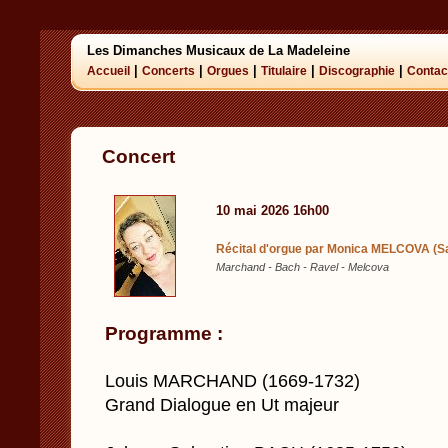
Les Dimanches Musicaux de La Madeleine
|
|
|
|
|
Accueil
Concerts
Orgues
Titulaire
Discographie
Contac
Concert
10 mai 2026 16h00
Récital d'orgue par Monica MELCOVA (Sa
Marchand - Bach - Ravel - Melcova
Programme :
Louis MARCHAND (1669-1732)
Grand Dialogue en Ut majeur