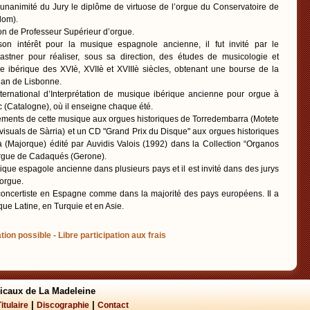
 l’unanimité du Jury le diplôme de virtuose de l’orgue du Conservatoire de
lom).
tion de Professeur Supérieur d’orgue.
n intérêt pour la musique espagnole ancienne, il fut invité par le
astner pour réaliser, sous sa direction, des études de musicologie et
ue ibérique des XVIè, XVIIè et XVIIIè siècles, obtenant une bourse de la
ian de Lisbonne.
nternational d’Interprétation de musique ibérique ancienne pour orgue à
 (Catalogne), où il enseigne chaque été.
ements de cette musique aux orgues historiques de Torredembarra (Motete
visuals de Sàrria) et un CD "Grand Prix du Disque" aux orgues historiques
 (Majorque) édité par Auvidis Valois (1992) dans la Collection “Organos
'orgue de Cadaqués (Gerone).
ique espagole ancienne dans plusieurs pays et il est invité dans des jurys
'orgue.
 concertiste en Espagne comme dans la majorité des pays européens. Il a
ue Latine, en Turquie et en Asie.
tion possible - Libre participation aux frais
icaux de La Madeleine
|
|
Titulaire
Discographie
Contact