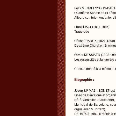
Felix MENDELSSOHN-BARTH
Quatrième Sonate en Si bémo
Allegro con brio - Andante rel
Franz LISZT (1811-1886)
Trauerode
César FRANCK (1822-1890)
Deuxième Choral en Si mine
Olivier MESSIAEN (1908-199
Les ressuscités et la lumière 
Concert donné à la mémoire d
Biographie :
Josep Mª MAS i BONET est p
Liceo de Barcelone et organist
Né à Centelles (Barcelone),
Municipal de Barcelone, cour
orgue avec M.Torrent).
De 1974 à 1983, il résida à B