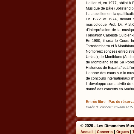
Heiller et, en 1977, obtint à
Musique de Bâle (Solistendip
Il a actuellement la qualifica
En 1972 et 1974, devant so
musicologue Prof. Dr. M.S.K
d’interprétation de la musiq
Fondation Calouste Gulbienk
En 1980, il créa le Cours I
Torredembarra et à Montblanc
Nombreux sont ses enregistr
Ursina), de Montblanc (Audio
de Montblanc et de Sa Pobla
Históricos de España” et à l
Il donne des cours sur la mus
de concours internationaux d
Il développe son activité de
donné des concerts en Amériq
Entrée libre - Pas de réserva
Durée du concert : environ 1h15
© 2026 - Les Dimanches Mus
|
|
|
Accueil
Concerts
Orgues