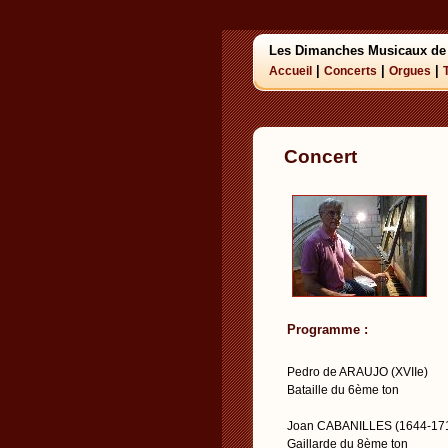
Les Dimanches Musicaux de
|
|
|
Accueil
Concerts
Orgues
Concert
Programme :
Pedro de ARAUJO (XVIIe)
Bataille du 6ème ton
Joan CABANILLES (1644-17
Gaillarde du 8ème ton