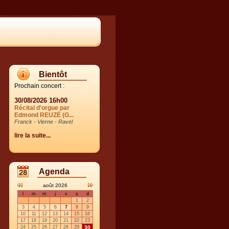
Bientôt
Prochain concert :
30/08/2026 16h00
Récital d'orgue par
Edmond REUZÉ (G...
Franck - Vierne - Ravel
lire la suite...
Agenda
août 2026
l
m
m
j
v
s
d
1
2
3
4
5
6
7
8
9
10
11
12
13
14
15
16
17
18
19
20
21
22
23
24
25
26
27
28
29
30