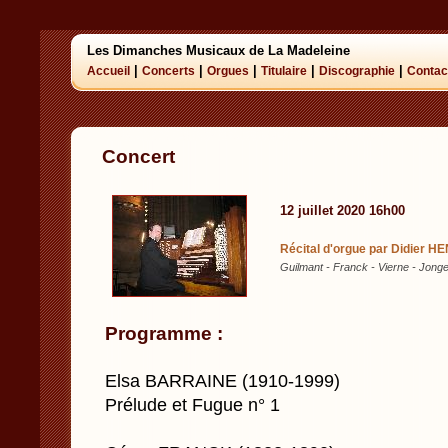
Les Dimanches Musicaux de La Madeleine
|
|
|
|
|
Accueil
Concerts
Orgues
Titulaire
Discographie
Contac
Concert
12 juillet 2020 16h00
Récital d'orgue par Didier 
Guilmant - Franck - Vierne - Jong
Programme :
Elsa BARRAINE (1910-1999)
Prélude et Fugue n° 1