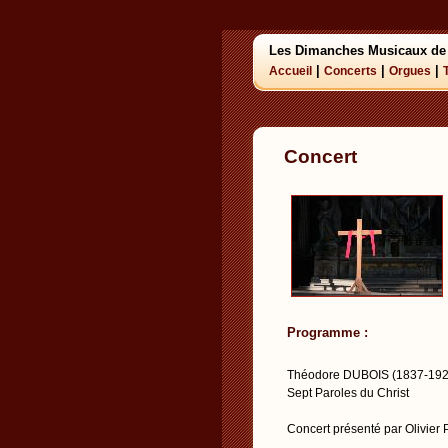
Les Dimanches Musicaux de
|
|
|
Accueil
Concerts
Orgues
Concert
Programme :
Théodore DUBOIS (1837-192
Sept Paroles du Christ
Concert présenté par Olivier