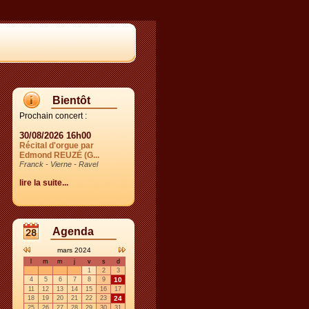
Bientôt
Prochain concert :
30/08/2026 16h00
Récital d'orgue par
Edmond REUZÉ (G...
Franck - Vierne - Ravel
lire la suite...
Agenda
mars 2024
l
m
m
j
v
s
d
1
2
3
4
5
6
7
8
9
10
11
12
13
14
15
16
17
18
19
20
21
22
23
24
25
26
27
28
29
30
31