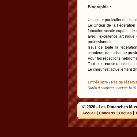
Biographie :
Un acteur particulier du chant
Le Chœur de la Fédération W
formation vocale capable de 
avec l’excellence artistique
professionnels.
Issus de toute la fédératio
chanteurs dans chaque provinc
Pour les répétitions hebdoma
Tout le chœur se rassemble u
Le chœur est actuellement di
Entrée libre - Pas de réserva
Durée du concert : environ 1h15
© 2026 - Les Dimanches Mus
|
|
|
Accueil
Concerts
Orgues