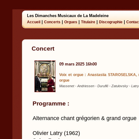
Les Dimanches Musicaux de La Madeleine
|
|
|
|
|
Accueil
Concerts
Orgues
Titulaire
Discographie
Contac
Concert
09 mars 2025 16h00
Voix et orgue : Anastasiia STAROSELSKA, 
orgue
Massenet - Andriessen - Duruflé - Zatulovsky - Latry
Programme :
Alternance chant grégorien & grand orgue
Olivier Latry (1962)