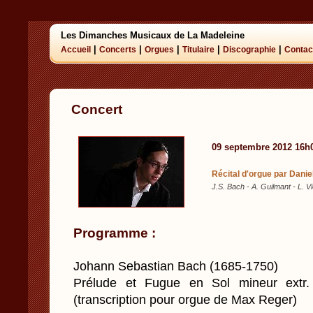
Les Dimanches Musicaux de La Madeleine
|
|
|
|
|
Accueil
Concerts
Orgues
Titulaire
Discographie
Contac
Concert
09 septembre 2012 16h
Récital d'orgue par Dani
J.S. Bach - A. Guilmant - L. V
Programme :
Johann Sebastian Bach (1685-1750)
Prélude et Fugue en Sol mineur extr.
(transcription pour orgue de Max Reger)